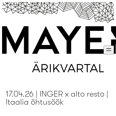
Mine
otse
sisu
juurde
17.04.26 | INGER x alto resto |
Itaalia õhtusöök