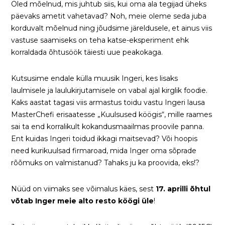
Oled mõelnud, mis juhtub siis, kui oma ala tegijad üheks
päevaks ametit vahetavad? Noh, meie oleme seda juba
korduvalt mõelnud ning jõudsime järeldusele, et ainus viis
vastuse saamiseks on teha katse-eksperiment ehk
korraldada õhtusöök täiesti uue peakokaga.
Kutsusime endale külla muusik Ingeri, kes lisaks
laulmisele ja laulukirjutamisele on vabal ajal kirglik foodie.
Kaks aastat tagasi viis armastus toidu vastu Ingeri lausa
MasterChefi erisaatesse „Kuulsused köögis“, mille raames
sai ta end korralikult kokandusmaailmas proovile panna.
Ent kuidas Ingeri toidud ikkagi maitsevad? Või hoopis
need kurikuulsad firmaroad, mida Inger oma sõprade
rõõmuks on valmistanud? Tahaks ju ka proovida, eks!?
Nüüd on viimaks see võimalus käes, sest
17. aprilli õhtul
võtab Inger meie alto resto köögi üle
!