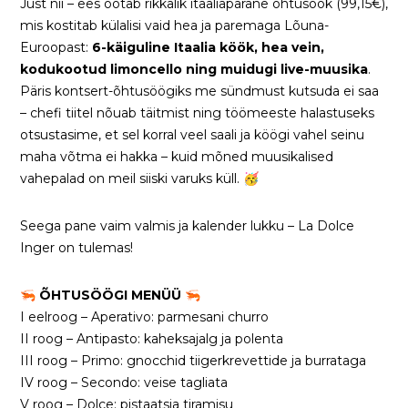
Just nii – ees ootab rikkalik itaaliapärane õhtusöök (99,15€),
mis kostitab külalisi vaid hea ja paremaga Lõuna-
Euroopast:
6-käiguline Itaalia köök, hea vein,
kodukootud limoncello ning muidugi live-muusika
.
Päris kontsert-õhtusöögiks me sündmust kutsuda ei saa
– chefi tiitel nõuab täitmist ning töömeeste halastuseks
otsustasime, et sel korral veel saali ja köögi vahel seinu
maha võtma ei hakka – kuid mõned muusikalised
vahepalad on meil siiski varuks küll. 🥳
Seega pane vaim valmis ja kalender lukku – La Dolce
Inger on tulemas!
🦐
ÕHTUSÖÖGI MENÜÜ
🦐
I eelroog – Aperativo: parmesani churro
II roog – Antipasto: kaheksajalg ja polenta
III roog – Primo: gnocchid tiigerkrevettide ja burrataga
IV roog – Secondo: veise tagliata
V roog – Dolce: pistaatsia tiramisu